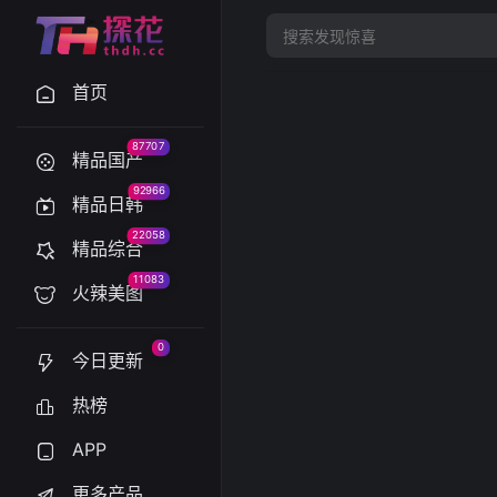
首页
87707
精品国产
92966
精品日韩
22058
精品综合
11083
火辣美图
0
今日更新
热榜
APP
更多产品