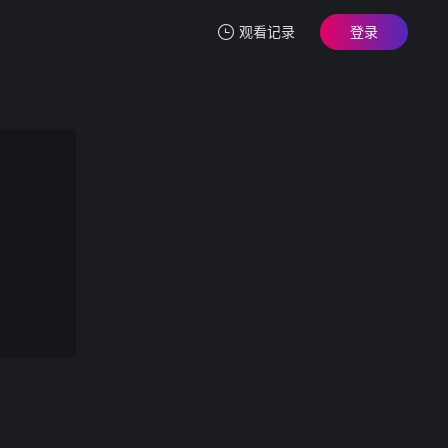
观看记录
登录
我的观影记录
学生户外野战合集年纪轻轻花样多多的学生情侣户外野战做爱合集
第1集
清空