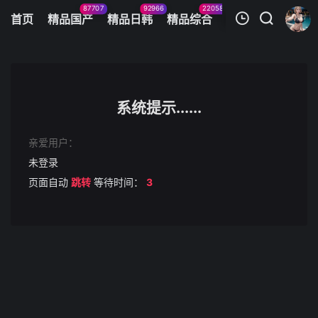
87707
92966
22058
11083
首页
精品国产
精品日韩
精品综合
火辣美图
今日
我的观影记录
FC2-3508299 黒髪ロングの受験生。放課後に学校裏の公衆トイレで
第1集
系统提示......
清空
亲爱用户：
未登录
页面自动
跳转
等待时间：
3