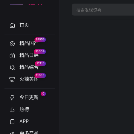
首页
87956
精品国产
93309
精品日韩
22115
精品综合
11083
火辣美图
0
今日更新
热榜
APP
更多产品