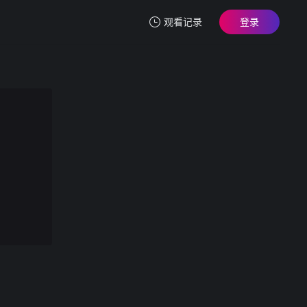
观看记录
登录
我的观影记录
HUNTC-502 神待ち家出少女に「家に泊めてあげるから」と言って自宅に招き入れ即押し倒しずーっとそのままSE
第1集
清空