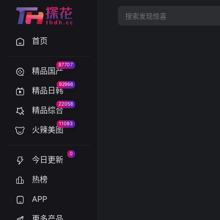
首页
87707
精品国产
92966
精品日韩
22058
精品综合
11083
火辣美图
0
今日更新
热榜
APP
更多产品