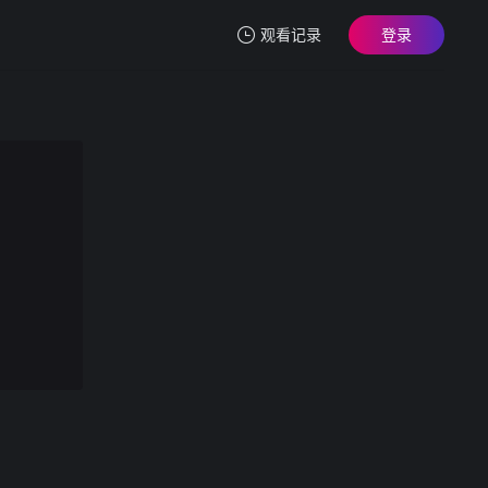
观看记录
登录
我的观影记录
[换脸]坎迪斯斯旺内波尔 爱口交..
第1集
清空