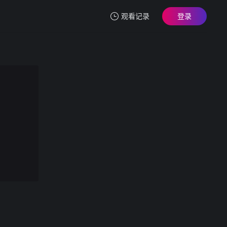
观看记录
登录
我的观影记录
SDMM-9502 マジックミラー号 巨乳ベビーカーママさん限定！「乳もみ検診」と称して産後で3倍敏感になったお
第1集
清空