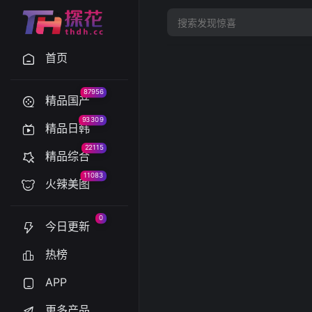
首页
87956
精品国产
93309
精品日韩
22115
精品综合
11083
火辣美图
0
今日更新
热榜
APP
更多产品