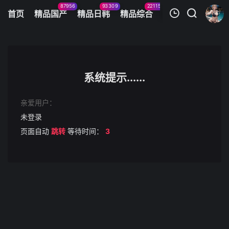
87956
93309
22115
11083
首页
精品国产
精品日韩
精品综合
火辣美图
今日
我的观影记录
[换脸]凯特琳西拉古萨 勾引学生插入..
第1集
系统提示......
清空
亲爱用户：
未登录
页面自动
跳转
等待时间：
3