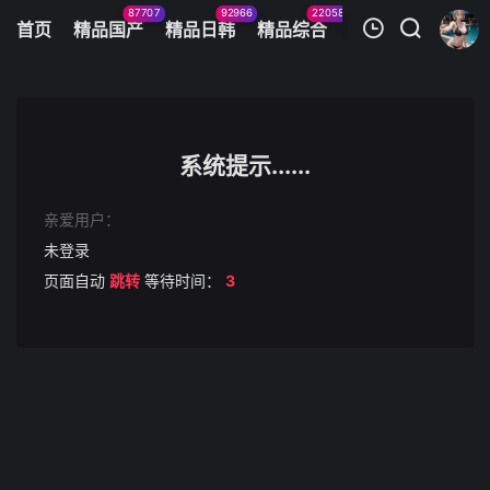
87707
92966
22058
11083
首页
精品国产
精品日韩
精品综合
火辣美图
今日
我的观影记录
隔壁单身汉日夜爆操
第1集
系统提示......
清空
亲爱用户：
未登录
页面自动
跳转
等待时间：
3