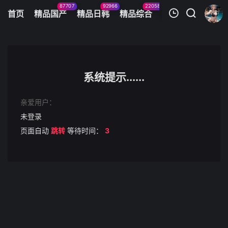
87707
92966
22058
11083
首页
精品国产
精品日韩
精品综合
火辣美图
今日
我的观影记录
HUNVR-177 【VR】えっ！？コレが実習？エステ専門学校に入学したら男はボク1人！VR 実習はタオ-cd2
第1集
系统提示......
清空
亲爱用户：
未登录
页面自动
跳转
等待时间：
3