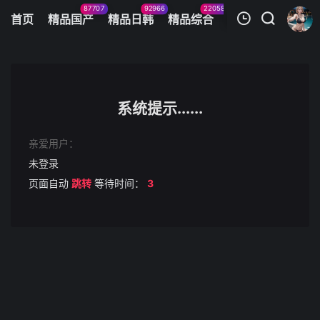
87707
92966
22058
11083
首页
精品国产
精品日韩
精品综合
火辣美图
今日
我的观影记录
WT8069
第1集
系统提示......
清空
亲爱用户：
未登录
页面自动
跳转
等待时间：
3