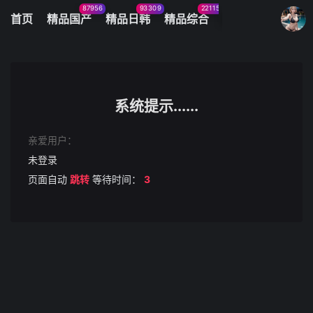
87956
93309
22115
11083
首页
精品国产
精品日韩
精品综合
火辣美图
今日
我的观影记录
차말고내위에올라탄여자친구
第1集
系统提示......
清空
亲爱用户：
未登录
页面自动
跳转
等待时间：
3