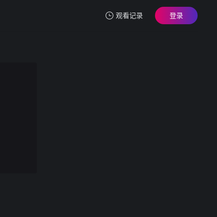
观看记录
登录
我的观影记录
MUKC-112 オジサン専用 中出しするには最高過ぎる爆乳コスプレイヤーと絶倫種付け性交 白橋りほ
第1集
清空