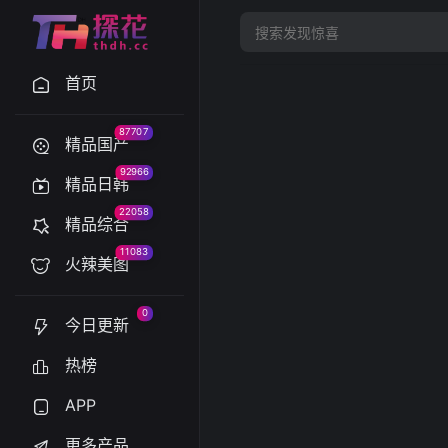
首页
87707
精品国产
92966
精品日韩
22058
精品综合
11083
火辣美图
0
今日更新
热榜
APP
更多产品