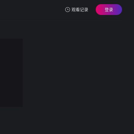
观看记录
登录
我的观影记录
1Pondo 121125_001 M痴女 冨樫美緒
第1集
清空