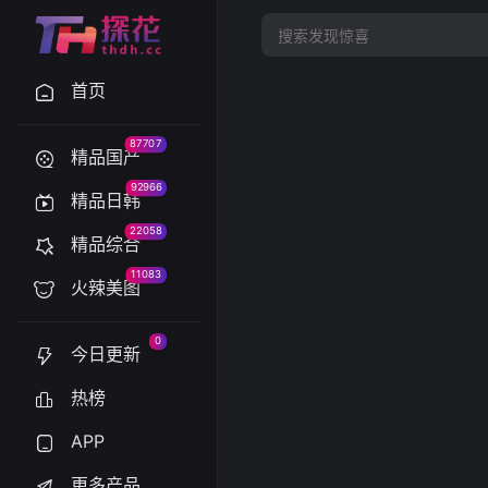
首页
87707
精品国产
92966
精品日韩
22058
精品综合
11083
火辣美图
0
今日更新
热榜
APP
更多产品