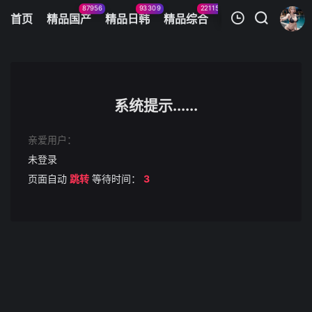
87956
93309
22115
11083
首页
精品国产
精品日韩
精品综合
火辣美图
今日
我的观影记录
水菜麗-HUNT-567 勃起チ○ポを見せつけられヤリマンに豹変する 美人過ぎる働く女達 2
第1集
系统提示......
清空
亲爱用户：
未登录
页面自动
跳转
等待时间：
3