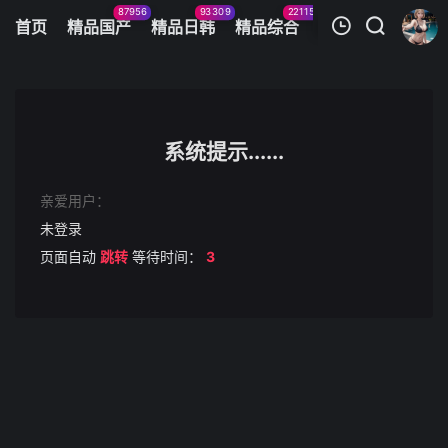
87956
93309
22115
11083
首页
精品国产
精品日韩
精品综合
火辣美图
今日
我的观影记录
抖音网红模特-黑丝御姐拜金女反差婊
第1集
系统提示......
清空
亲爱用户：
未登录
页面自动
跳转
等待时间：
3