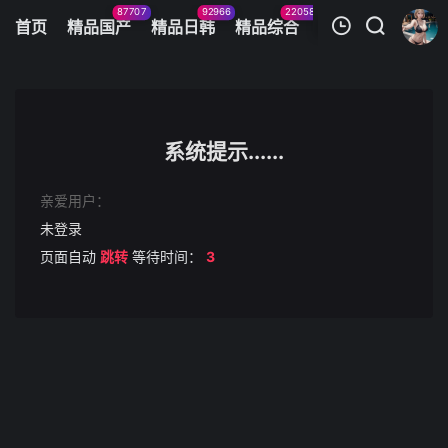
87707
92966
22058
11083
首页
精品国产
精品日韩
精品综合
火辣美图
今日
我的观影记录
抖音网红叫我女王和儿子乱伦
第1集
系统提示......
清空
亲爱用户：
未登录
页面自动
跳转
等待时间：
3