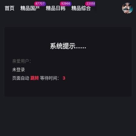
87707
92966
22058
11083
首页
精品国产
精品日韩
精品综合
火辣美图
今日
我的观影记录
[换脸]刘亦菲 激烈淫乱..
第1集
系统提示......
清空
亲爱用户：
未登录
页面自动
跳转
等待时间：
3