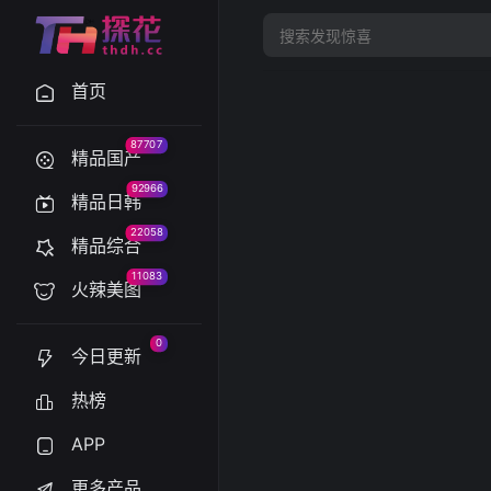
首页
87707
精品国产
92966
精品日韩
22058
精品综合
11083
火辣美图
0
今日更新
热榜
APP
更多产品