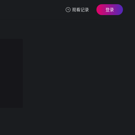
观看记录
登录
我的观影记录
骚货沙发和床上一顿猛操~射他一后背浓精
第1集
清空