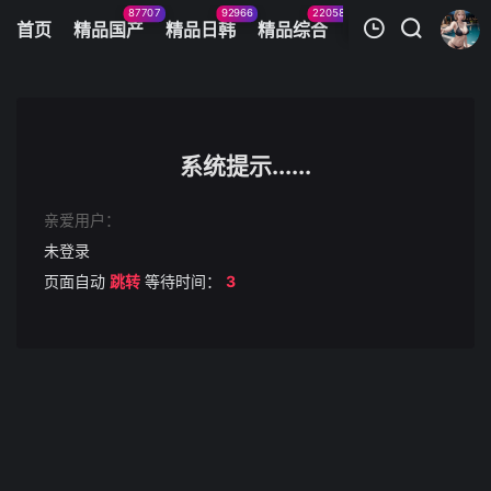
87707
92966
22058
11083
首页
精品国产
精品日韩
精品综合
火辣美图
今日
我的观影记录
[换脸]刘亦菲 勾引姐夫..
第1集
系统提示......
清空
亲爱用户：
未登录
页面自动
跳转
等待时间：
3