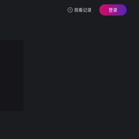
观看记录
登录
我的观影记录
饥渴少妇爱吞精的!
第1集
清空