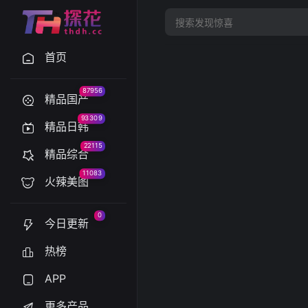
首页
87956
精品国产
93309
精品日韩
22115
精品综合
11083
火辣美图
0
今日更新
热榜
APP
更多产品