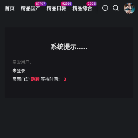
87707
92966
22058
11083
首页
精品国产
精品日韩
精品综合
火辣美图
今日
我的观影记录
[ピンクパイナップル]指導姦 Day after THE ANIMATION 第2巻
第1集
系统提示......
清空
亲爱用户：
未登录
页面自动
跳转
等待时间：
3