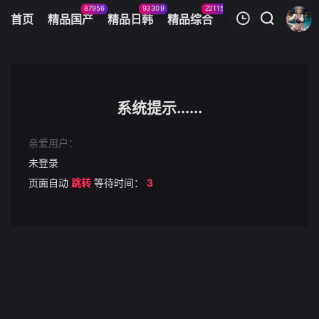
87956
93309
22115
11083
首页
精品国产
精品日韩
精品综合
火辣美图
今日
我的观影记录
FC2-3200778 【おもちゃ】-cd1
第1集
系统提示......
清空
亲爱用户：
未登录
页面自动
跳转
等待时间：
3